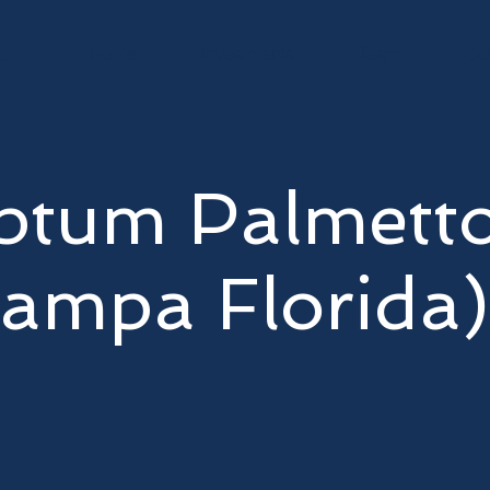
Home
Investments
Team
Co
ptum Palmett
ampa Florida)